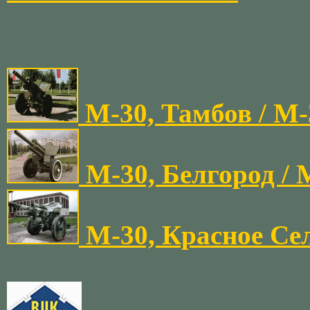
М-30, Тамбов / M
М-30, Белгород / 
М-30, Красное Сел