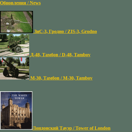
Обновления / News
ЗиС-3, Гродно / ZIS-3, Grodno
Д-48, Тамбов / D-48, Tambov
М-30, Тамбов / M-30, Tambov
Лондонский Тауэр / Tower of London