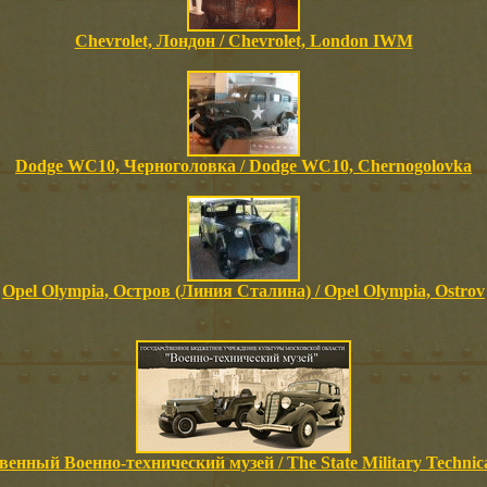
Chevrolet, Лондон / Chevrolet, London IWM
Dodge WC10, Черноголовка / Dodge WC10, Chernogolovka
Opel Olympia, Остров (Линия Сталина) / Opel Olympia, Ostrov
венный Военно-технический музей / The State Military Techni