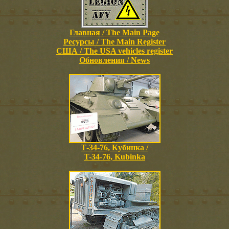
Главная / The Main Page
Ресурсы / The Main Register
США / The USA vehicles register
Обновления / News
Т-34-76, Кубинка /
T-34-76, Kubinka