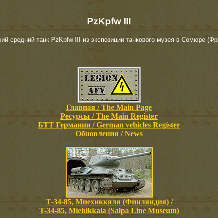
PzKpfw III
ий средний танк PzKpfw III из экспозиции танкового музея в Сомюре (Фр
Главная / The Main Page
Ресурсы / The Main Register
БТТ Германии / German vehicles Register
Обновления / News
Т-34-85, Миехиккяля (Финляндия) /
T-34-85, Miehikkala (Salpa Line Museum)