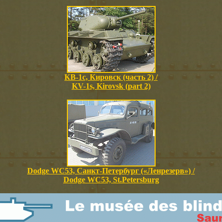
КВ-1с, Кировск (часть 2) /
KV-1s, Kirovsk (part 2)
Dodge WC53, Санкт-Петербург («Ленрезерв») /
Dodge WC53, St.Petersburg