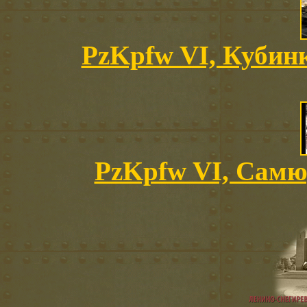
PzKpfw VI, Кубинк
PzKpfw VI, Самю