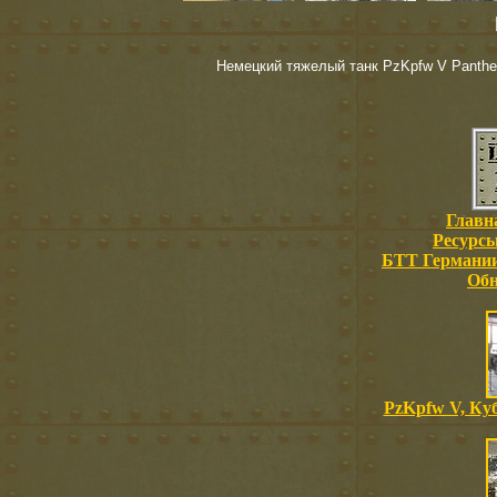
Немецкий тяжелый танк PzKpfw V Panther
Главна
Ресурсы
БТТ Германии 
Обн
PzKpfw V, Куб