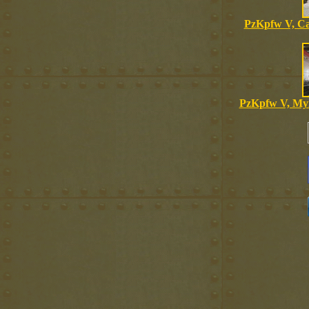
PzKpfw V, С
PzKpfw V, Мун