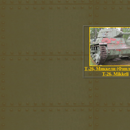
Т-26, Миккели (Финл
T-26, Mikkeli