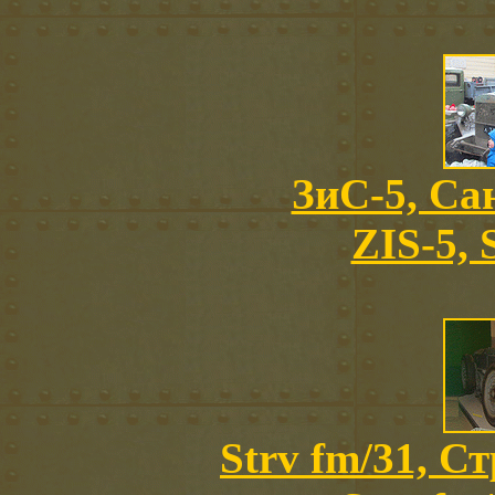
ЗиС-5, Са
ZIS-5, 
Strv fm/31, С