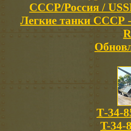
СССР/Россия / USSR/
Легкие танки СССР -
R
Обновл
Т-34-8
T-34-