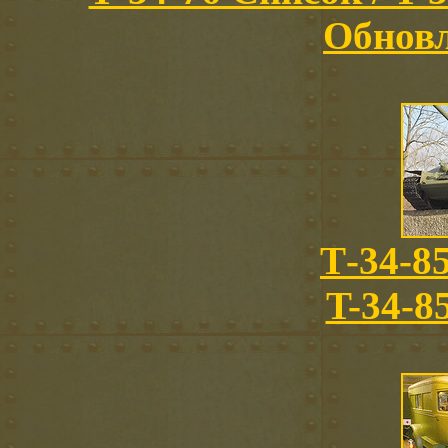
Обновл
Т-34-85
T-34-8