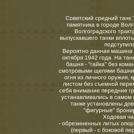
Советский средний танк 
памятника в городе Вол
Волгоградского тракт
выпускавшего танки вплоть
подступила
Вероятно данная машина
октября 1942 года. На та
башня - "гайка" без ком
смотровыми щелями башни 
огня из личного оружия
листом без съемной пер
себя внимание передние гр
устанавливались в самом 
танке установлены дов
"фигурные" брони
Ходовая час
- обрезиненных литых опор
(первый - с боковой п