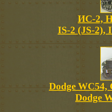
ИС-2, 
IS-2 (JS-2),
Dodge WC54, 
Dodge W