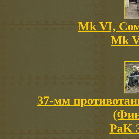
Mk VI, Со
Mk V
37-мм противотан
(Фин
PaK 3