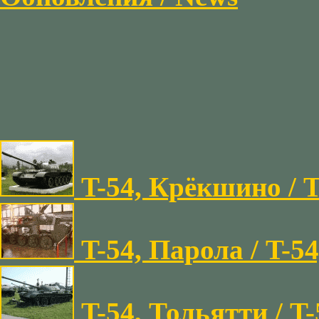
T-54, Крёкшино / T
T-54, Парола / T-54
T-54, Тольятти / T-5