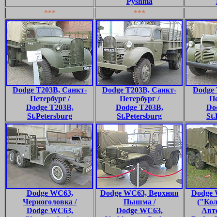
Pyshma
***
***
Dodge T203B, Санкт-
Dodge T203B, Санкт-
Dodge 
Петербург /
Петербург /
Пе
Dodge T203B,
Dodge T203B,
Do
St.Petersburg
St.Petersburg
St.
Dodge WC63,
Dodge WC63, Верхняя
Dodge 
Черноголовка /
Пышма /
("Ко
Dodge WC63,
Dodge WC63,
Авт