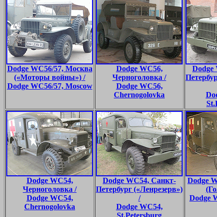
Dodge WC56/57, Москва
Dodge WC56,
Dodge 
(«Моторы войны») /
Черноголовка /
Петербур
Dodge WC56/57, Moscow
Dodge WC56,
Chernogolovka
Do
St.
Dodge WC54,
Dodge WC54, Санкт-
Dodge W
Черноголовка /
Петербург («Ленрезерв»)
(Го
Dodge WC54,
/
Dodge 
Chernogolovka
Dodge WC54,
St.Petersburg