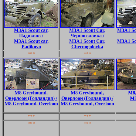
M3A1 Scout car,
M3A1 Scout Car,
M3A1 Sc
Падиково /
Черноголовка /
M3A1 Scout car,
M3A1 Scout Car,
M3A1 Sc
Padikovo
Chernogolovka
***
***
M8 Greyhound,
M8 Greyhound,
M8,
Оверлоон (Голландия) /
Оверлоон (Голландия) /
M8
M8 Greyhound, Overloon
M8 Greyhound, Overloon
***
***
***
***