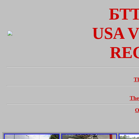
БТТ
USA 
RE
T
The
О