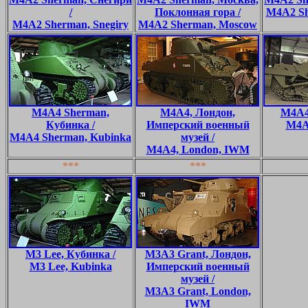
/
Поклонная гора /
M4A2 Sh
M4A2 Sherman, Snegiry
M4A2 Sherman, Moscow
M4A4 Sherman,
M4A4, Лондон,
M4A4
Кубинка /
Имперский военный
M4A
M4A4 Sherman, Kubinka
музей /
M4A4, London, IWM
***
***
M3 Lee, Кубинка /
M3A3 Grant, Лондон,
M3 Lee, Kubinka
Имперский военный
музей /
M3A3 Grant, London,
IWM