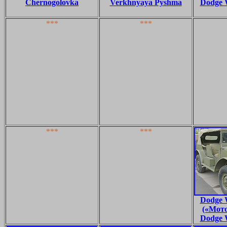
Chernogolovka
Verkhnyaya Pyshma
Dodge 
***
***
***
***
Dodge 
(«Мото
Dodge 