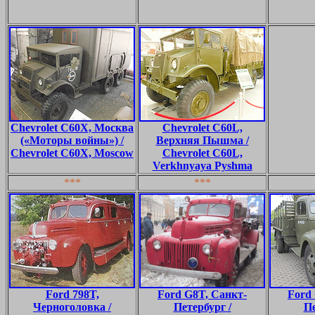
Chevrolet C60X, Москва
Chevrolet C60L,
(«Моторы войны») /
Верхняя Пышма /
Chevrolet C60X, Moscow
Chevrolet C60L,
Verkhnyaya Pyshma
***
***
Ford 798T,
Ford G8T, Санкт-
Ford
Черноголовка /
Петербург /
Пе