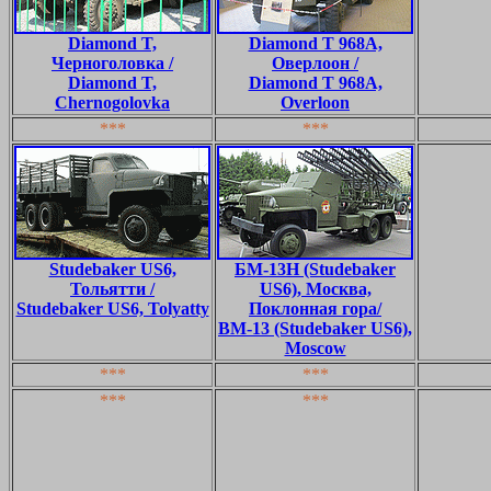
Diamond T,
Diamond T 968A,
Черноголовка /
Оверлоон /
Diamond T,
Diamond T 968A,
Chernogolovka
Overloon
***
***
Studebaker US6,
БМ-13Н (Studebaker
Тольятти /
US6), Москва,
Studebaker US6, Tolyatty
Поклонная гора/
BM-13 (Studebaker US6),
Moscow
***
***
***
***