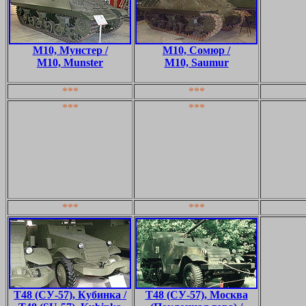
M10, Мунстер /
M10, Сомюр /
M10, Munster
M10, Saumur
***
***
***
***
***
***
T48 (СУ-57), Кубинка /
T48 (СУ-57), Москва