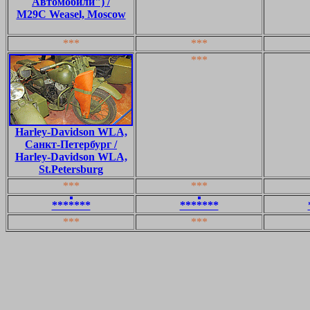
Автомобили") /
M29C Weasel, Moscow
***
***
***
Harley-Davidson WLA,
Санкт-Петербург /
Harley-Davidson WLA,
St.Petersburg
***
***
*******
*******
***
***