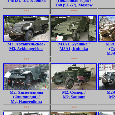
T48 (SU-57), Kubinka
(Поклонная гора) /
T48 (SU-57), Moscow
***
***
M3, Архангельское /
M3A1, Кубинка /
M3A1
M3, Arkhangelskoe
M3A1, Kubinka
(Го
M3A
***
***
M2, Хямеэнлинна
M2, Сомюр /
M2A
(Финляндия) /
M2, Saumur
M2
M2, Hameenlinna
***
***