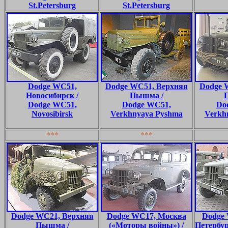
St.Petersburg
St.Petersburg
Dodge WC51,
Dodge WC51, Верхняя
Dodge 
Новосибирск /
Пышма /
Dodge WC51,
Dodge WC51,
Do
Novosibirsk
Verkhnyaya Pyshma
Verkh
***
***
Dodge WC21, Верхняя
Dodge WC17, Москва
Dodge 
Пышма /
(«Моторы войны») /
Петербур