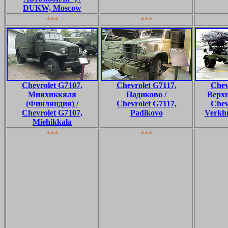
DUKW, Moscow
***
***
Chevrolet G7107,
Chevrolet G7117,
Chev
Мияхиккяля
Падиково /
Верх
(Финляндия) /
Chevrolet G7117,
Chev
Chevrolet G7107,
Padikovo
Verkh
Miehikkala
***
***