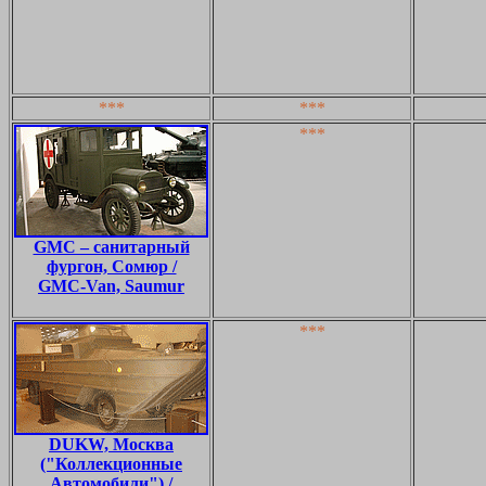
***
***
***
GMC – санитарный
фургон, Сомюр /
GMC-Van, Saumur
***
DUKW, Москва
("Коллекционные
Автомобили") /