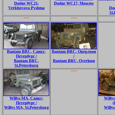
Dodge WC21,
Dodge WC17, Moscow
Verkhnyaya Pyshma
Do
St.
***
***
Bantam BRC, Санкт-
Bantam BRC, Оверлоон
Петербург /
/
Bantam BRC,
Bantam BRC, Overloon
St.Petersburg
***
Willys MA, Санкт-
Willy
Петербург /
(
Willys MA, St.Petersburg
Willy