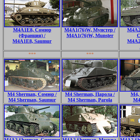
M4A1E8, Сомюр
M4A1(76)W, Мунстер /
M4A2
(Франция) /
M4A1(76)W, Munster
С
M4A1E8, Saumur
M4A2
***
***
M4 Sherman, Сомюр /
M4 Sherman, Парола /
M4,
M4 Sherman, Saumur
M4 Sherman, Parola
M4
M4A2 Sherman, Снегири
M4A2 Sherman, Москва,
M4A2 Sh