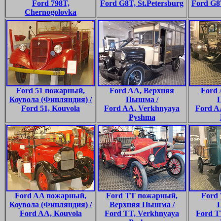
Ford 798T,
Ford G8T, St.Petersburg
Ford G8T
Chernogolovka
Ford 51 пожарный,
Ford AA, Верхняя
Ford 
Коувола (Финляндия) /
Пышма /
Ford 51, Kouvola
Ford AA, Verkhnyaya
Ford A
Pyshma
Ford AA пожарный,
Ford TT пожарный,
Ford
Коувола (Финляндия) /
Верхняя Пышма /
Ford AA, Kouvola
Ford TT, Verkhnyaya
Ford T