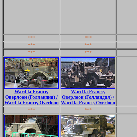
***
***
***
***
***
***
Ward la France,
Ward la France,
Оверлоон (Голландия) /
Оверлоон (Голландия) /
Ward la France, Overloon
Ward la France, Overloon
***
***