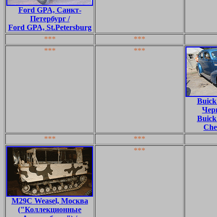
Ford GPA, Санкт-
Петербург /
Ford GPA, St.Petersburg
***
***
***
***
Buick
Чер
Buick
Che
***
***
***
M29C Weasel, Москва
("Коллекционные